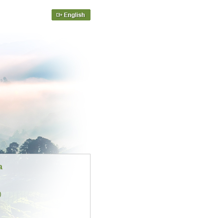
English
a
)